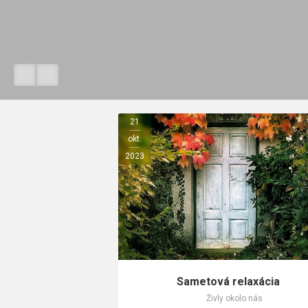
21
okt.
2023
Sametová relaxácia
Živly okolo nás