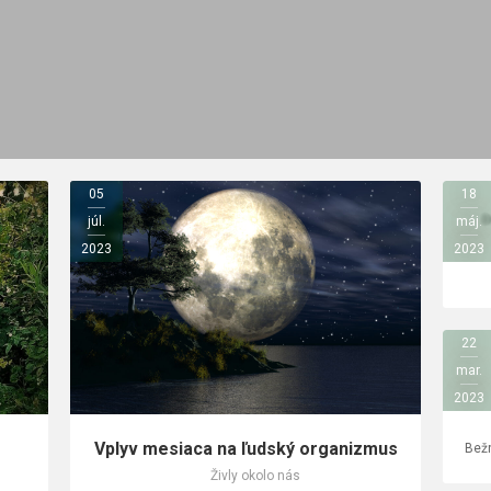
05
18
D
júl.
máj.
2023
2023
22
mar.
2023
Vplyv mesiaca na ľudský organizmus
Živly okolo nás