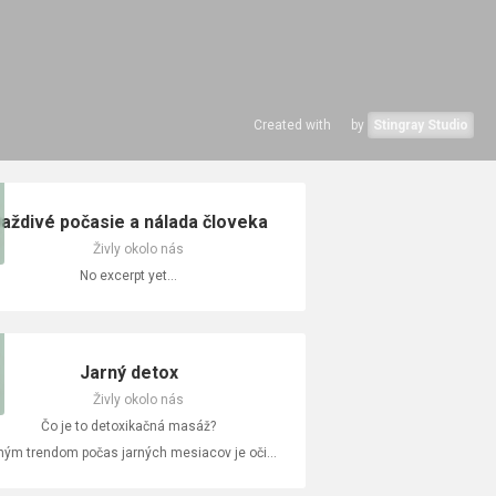
Created with
by
Stingray Studio
aždivé počasie a nálada človeka
Živly okolo nás
No excerpt yet...
Jarný detox
Živly okolo nás
Čo je to detoxikačná masáž?
Bežným trendom počas jarných mesiacov je očista tela, mysle a začiatok odznova, či už u vás doma alebo vo vašom tele. Ak ste sa rozhodli „jarne očistiť“ svoje telo aj myseľ, detoxikačná masáž môže byť pre vás ako stvorená. Ako už názov napovedá, detoxikačná masáž je navrhnutá tak, aby pomohla zbaviť telo toxínov a podporila celkovú fyzickú a duševnú pohodu.